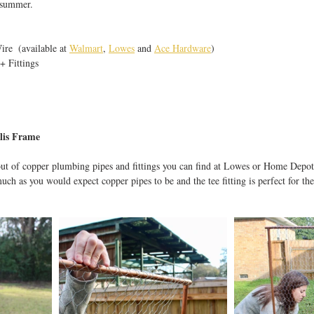
g/summer. 
re  (available at 
Walmart
, 
Lowes
 and 
Ace Hardware
)
 Fittings  
llis Frame
 out of copper plumbing pipes and fittings you can find at Lowes or Home Depot.
uch as you would expect copper pipes to be and the tee fitting is perfect for the