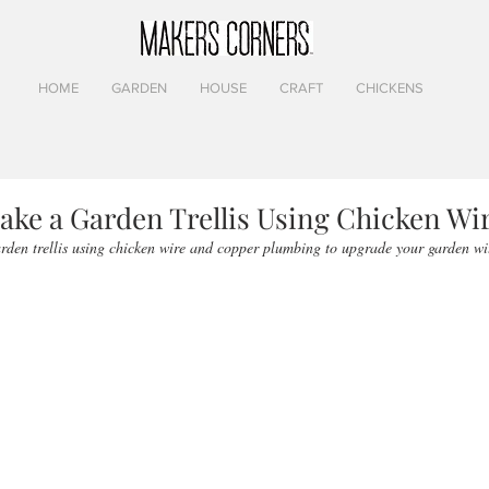
HOME
GARDEN
HOUSE
CRAFT
CHICKENS
ake a Garden Trellis Using Chicken Wi
den trellis using chicken wire and copper plumbing to upgrade your garden wi