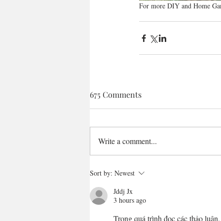
For more DIY and Home Garde
675 Comments
Write a comment...
Sort by:
Newest
Jddj Jx
3 hours ago
Trong quá trình đọc các thảo luận,