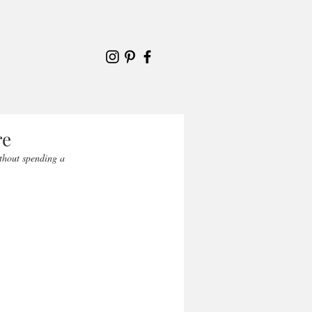
re
thout spending a 