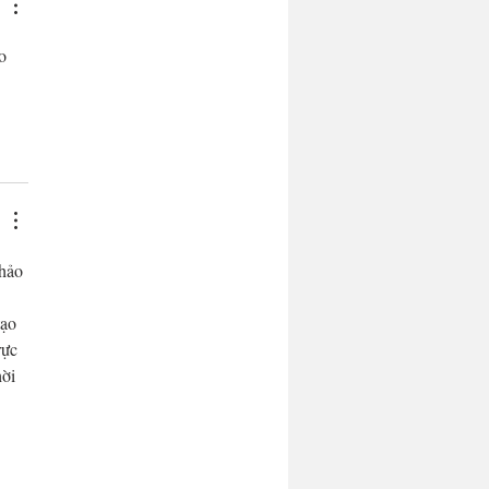
o 
hảo 
 
ạo 
rực 
ời 