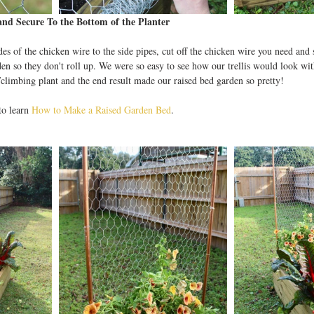
nd Secure To the Bottom of the Planter
es of the chicken wire to the side pipes, cut off the chicken wire you need and 
den so they don't roll up. We were so easy to see how our trellis would look w
/climbing plant and the end result made our raised bed garden so pretty! 
to learn 
How to Make a Raised Garden Bed
.