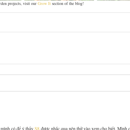
n projects, visit our 
Grow It
 section of the blog! 
 mình có để ý thấy 
S8
 được nhắc qua nên thử vào xem cho biết. Mình c