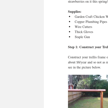
strawberries on it this sprin
Supplies:
Garden Craft Chicken Wi
Copper Plumbing Pipes +
Wire Cutters  
Thick Gloves  
Staple Gun 
Step 1: Construct your Tre
Construct your trellis frame
about $8/year and so not as m
see in the picture below.