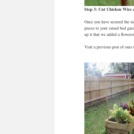
Step 3: Cut Chicken Wire a
Once you have secured the sid
pieces to your raised bed gar
up it that we added a flowers
Visit a previous post of ours 