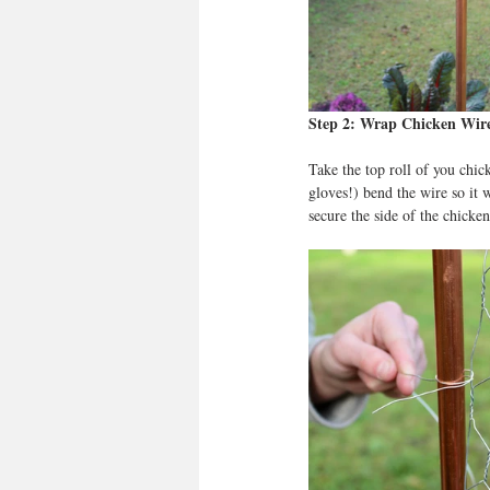
Step 2: Wrap Chicken Wire
Take the top roll of you chic
gloves!) bend the wire so it 
secure the side of the chicken