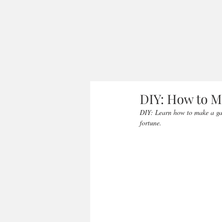
DIY: How to M
DIY: Learn how to make a gar
fortune. 