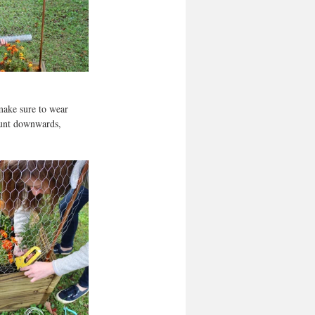
make sure to wear 
taunt downwards, 