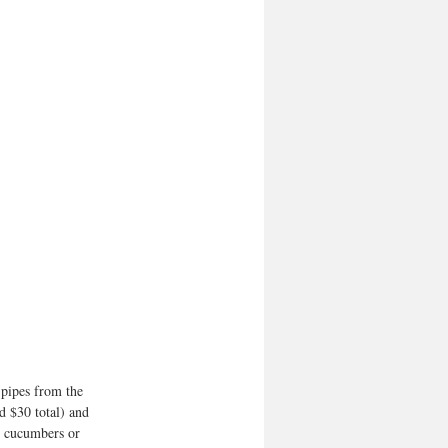
 pipes from the 
d $30 total) and 
e cucumbers or 