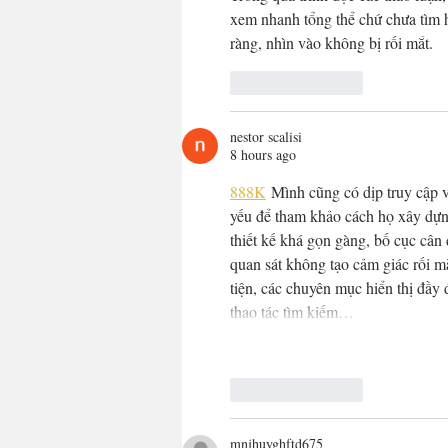
xem nhanh tổng thể chứ chưa tìm h
ràng, nhìn vào không bị rối mắt.
Like
Reply
nestor scalisi
8 hours ago
888K
 Mình cũng có dịp truy cập v
yếu để tham khảo cách họ xây dựng
thiết kế khá gọn gàng, bố cục cân 
quan sát không tạo cảm giác rối mắ
tiện, các chuyên mục hiển thị đầy
thao tác tìm kiếm…
Like
Reply
mnjhuyghftd675