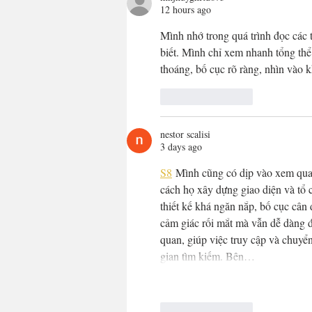
12 hours ago
Mình nhớ trong quá trình đọc các 
biết. Mình chỉ xem nhanh tổng thể
thoáng, bố cục rõ ràng, nhìn vào k
Like
Reply
nestor scalisi
3 days ago
S8
 Mình cũng có dịp vào xem qua 
cách họ xây dựng giao diện và tổ 
thiết kế khá ngăn nắp, bố cục cân
cảm giác rối mắt mà vẫn dễ dàng đ
quan, giúp việc truy cập và chuyể
gian tìm kiếm. Bên…
Like
Reply